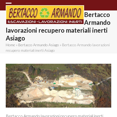
Skip
Open
Close
to
Bertacco
content
mobile
mobile
Armando
menu
menu
lavorazioni recupero materiali inerti
Asiago
Home
»
Bertacco Armando Asiago
»
Bertacco Armando lavorazioni
recupero materiali inerti Asiago
Bertacco Armando lavorazioni recupero materiali inerti