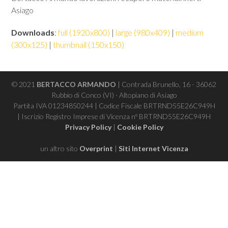
Asiago
Downloads
:
full (1920x800)
|
large (980x409)
|
medium
(300x125)
|
thumbnail (150x150)
© 2021
BERTACCO ARMANDO
| Contrada Brunello, 16 - 36062
Rubbio di Conco (VI) · Altopiano di Asiago
Partita IVA 01234850244 | Codice Fiscale BRTRND55E26C949H
| Iscrizio Registro Imprese di Vicenza nº BRTRND55E26C949H
Privacy Policy
|
Cookie Policy
un altro sito
Overprint
|
Siti Internet Vicenza