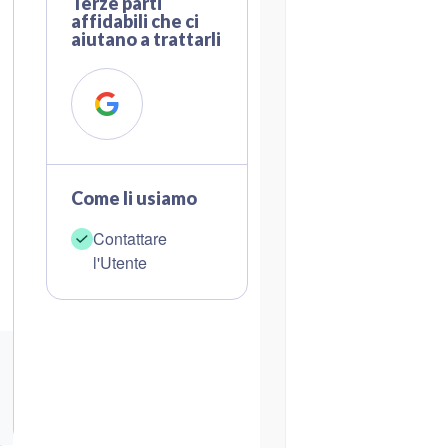
Terze parti
affidabili che ci
aiutano a trattarli
Come li usiamo
Contattare
l'Utente